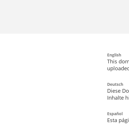
English
This dom
uploaded
Deutsch
Diese Do
Inhalte h
Español
Esta pág