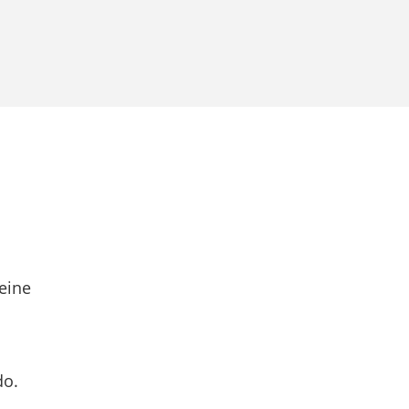
eine
do.